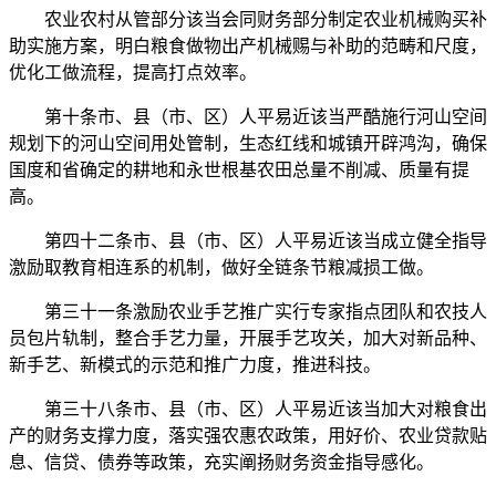
农业农村从管部分该当会同财务部分制定农业机械购买补
助实施方案，明白粮食做物出产机械赐与补助的范畴和尺度，
优化工做流程，提高打点效率。
第十条市、县（市、区）人平易近该当严酷施行河山空间
规划下的河山空间用处管制，生态红线和城镇开辟鸿沟，确保
国度和省确定的耕地和永世根基农田总量不削减、质量有提
高。
第四十二条市、县（市、区）人平易近该当成立健全指导
激励取教育相连系的机制，做好全链条节粮减损工做。
第三十一条激励农业手艺推广实行专家指点团队和农技人
员包片轨制，整合手艺力量，开展手艺攻关，加大对新品种、
新手艺、新模式的示范和推广力度，推进科技。
第三十八条市、县（市、区）人平易近该当加大对粮食出
产的财务支撑力度，落实强农惠农政策，用好价、农业贷款贴
息、信贷、债券等政策，充实阐扬财务资金指导感化。