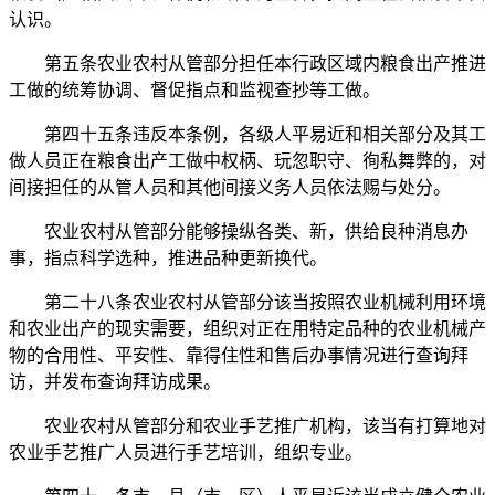
认识。
第五条农业农村从管部分担任本行政区域内粮食出产推进
工做的统筹协调、督促指点和监视查抄等工做。
第四十五条违反本条例，各级人平易近和相关部分及其工
做人员正在粮食出产工做中权柄、玩忽职守、徇私舞弊的，对
间接担任的从管人员和其他间接义务人员依法赐与处分。
农业农村从管部分能够操纵各类、新，供给良种消息办
事，指点科学选种，推进品种更新换代。
第二十八条农业农村从管部分该当按照农业机械利用环境
和农业出产的现实需要，组织对正在用特定品种的农业机械产
物的合用性、平安性、靠得住性和售后办事情况进行查询拜
访，并发布查询拜访成果。
农业农村从管部分和农业手艺推广机构，该当有打算地对
农业手艺推广人员进行手艺培训，组织专业。