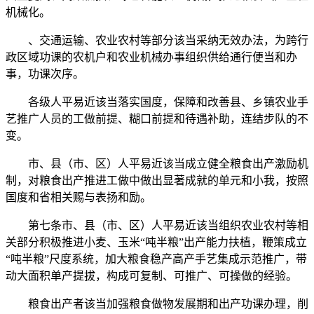
机械化。
、交通运输、农业农村等部分该当采纳无效办法，为跨行
政区域功课的农机户和农业机械办事组织供给通行便当和办
事，功课次序。
各级人平易近该当落实国度，保障和改善县、乡镇农业手
艺推广人员的工做前提、糊口前提和待遇补助，连结步队的不
变。
市、县（市、区）人平易近该当成立健全粮食出产激励机
制，对粮食出产推进工做中做出显著成就的单元和小我，按照
国度和省相关赐与表扬和励。
第七条市、县（市、区）人平易近该当组织农业农村等相
关部分积极推进小麦、玉米“吨半粮”出产能力扶植，鞭策成立
“吨半粮”尺度系统，加大粮食稳产高产手艺集成示范推广，带
动大面积单产提拔，构成可复制、可推广、可操做的经验。
粮食出产者该当加强粮食做物发展期和出产功课办理，削