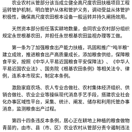
农业农村从管部分该当成立健全高尺度农田扶植项目工程
运转管护机制，明白管护从体和管护义务，调动受益从体管护
积极性，确保高尺度农田根本设备一般运转并持久阐扬效用。
天然资本部分担任落实耕地数量，会同农业农村部分组织
规定永世根基农田，并担任永世根基农田监视办理等工做。
第一条为了加强粮食出产能力扶植，巩固和推广“吨半粮”
建立成效，推进粮食出产高质量成长，添加粮食供给，保障粮
食平安，按照《中华人平易近国粮食平安保障法》、《中华人
平易近国农业法》、国务院《根基农田条例》等相关法令、律
例，连系本市现实，制定本条例。
激励家庭农场、农人专业合做社、农村集体经济组织、供
销合做社、农业企业等操纵现代消息手艺手段，搭建农业社会
化办事区域性平台，采集、统计、阐发、储存和利用托管办事
消息，监测粮食出产过程。
第四十四条违反本条例，居心正在耕地上种植的粮食做物
青苗的，由市、县（市、区）农业农村从管部分责令遏制违法