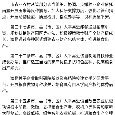
市农业农村从管部分该当组织、协调、支撑种业企业依托
南繁开展玉米等良种繁育，加大科研支撑力度，强化监管和指
点，开展动物检疫、质量检测、指点办事等，良种质量平安。
第三十七条市、县（市、区）人平易近能够通过招商引
资、规划扶植财产园区等办法，积极鞭策粮食财产全财产链成
长，激励通过多种形式组建农业财产化结合体，推进粮食出
产。
第二十二条市、县（市、区）人平易近该当制定搀扶种业
成长办法，推广适宜当地的高产优良多抗特色品种，提高粮食
出产能力。
激励种子企业取科研院所以及高档院校建立手艺研发平
台，开展粮食做物育种攻关，培育具有自从学问产权的优秀品
种。
第二十五条市、县（市、区）人平易近该当改善农业机械
功课根本前提，激励、支撑粮食出产者、农机户等购买和更新
大型复式、高效低损、绿色智能农业机械，推进粮食出产全程