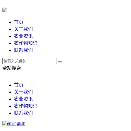
首页
关于我们
农业资讯
农作物知识
联系我们
全站搜索
首页
关于我们
农业资讯
农作物知识
联系我们
English