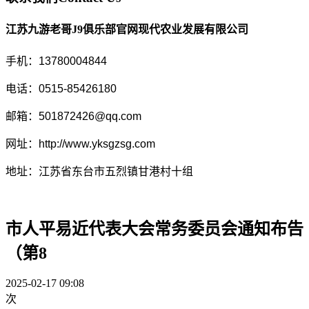
江苏九游老哥J9俱乐部官网现代农业发展有限公司
手机：13780004844
电话：0515-85426180
邮箱：501872426@qq.com
网址：http://www.yksgzsg.com
地址：江苏省东台市五烈镇甘港村十组
市人平易近代表大会常务委员会通知布告
（第8
2025-02-17 09:08
次