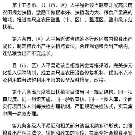
第十五条市、县（市、区）人平易近该当鞭策开展高尺度
农田规划扶植。激励工做根本好、扶植潜力大、粮食产量高的
地域，推进高尺度农田整县（市、区）、整灌区、整市级示范
扶植。
第六条市、区）人平易近该当统筹本行政区域内粮食出产
成长，制定粮食出产相关指点看法，合理规划粮食出产结构，
连结粮食出产不变成长。
县（市、区）人平易近该当拓宽资金筹措渠道，完美多元
化投入保障轨制，成立高尺度农田设备修复机制，鞭策不克不
及利用或者跨越利用年限的设备及时修复、改换。
第十六条高尺度农田扶植项目该当同一规划结构、同一扶
植尺度、同一组织实施、同一验收查核、同一上图入库，全面
实行项目法人制等扶植办理轨制，严酷规范扶植法式，实现集
中同一高效办理。
第九条各级人平易近和相关部分该当采纳多种形式，加强
粮食出产相关法令、律例和政策的宣传，提高全社会粮食平安