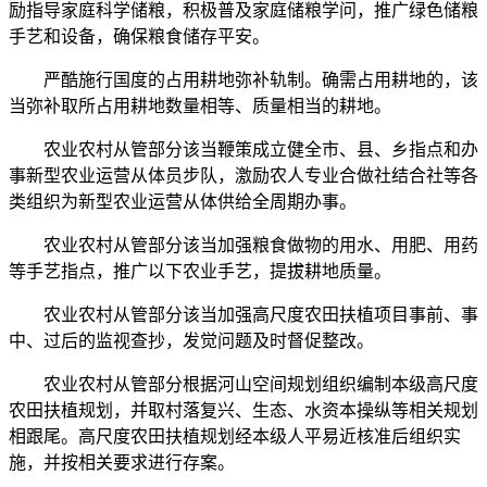
励指导家庭科学储粮，积极普及家庭储粮学问，推广绿色储粮
手艺和设备，确保粮食储存平安。
严酷施行国度的占用耕地弥补轨制。确需占用耕地的，该
当弥补取所占用耕地数量相等、质量相当的耕地。
农业农村从管部分该当鞭策成立健全市、县、乡指点和办
事新型农业运营从体员步队，激励农人专业合做社结合社等各
类组织为新型农业运营从体供给全周期办事。
农业农村从管部分该当加强粮食做物的用水、用肥、用药
等手艺指点，推广以下农业手艺，提拔耕地质量。
农业农村从管部分该当加强高尺度农田扶植项目事前、事
中、过后的监视查抄，发觉问题及时督促整改。
农业农村从管部分根据河山空间规划组织编制本级高尺度
农田扶植规划，并取村落复兴、生态、水资本操纵等相关规划
相跟尾。高尺度农田扶植规划经本级人平易近核准后组织实
施，并按相关要求进行存案。