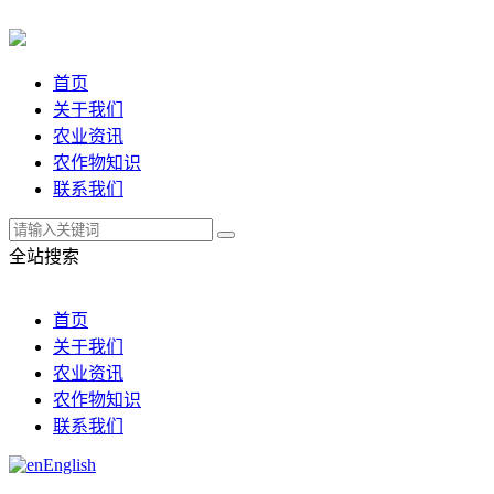
首页
关于我们
农业资讯
农作物知识
联系我们
全站搜索
首页
关于我们
农业资讯
农作物知识
联系我们
English