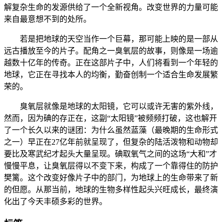
解复杂生命的发源供给了一个全新视角。改变世界的力量可能
来自最意想不到的处所。
若是把地球的天空当作一个巨幕，那可能上映的是一部从
远古播放至今的片子。配角之一臭氧层的故事，则像是一场逾
越数十亿年的传奇。正在这部片子中，人们将看到一个年轻的
地球，它正在寻找本人的均衡，勤奋创制一个适合生命发展繁
荣的。
臭氧层就像是地球的太阳镜，它可以或许无害的紫外线，
然而，因为碘的存正在，这副“太阳镜”被频频打破，这也解开
了一个长久以来的谜团：为什么虽然蓝藻（最晚期的生命形式
之一）早正在27亿年前就呈现了，但复杂的陆活泼物和动物却
要比及寒武纪才起头大量呈现。碘取氧气之间的这场“大和”才
慢慢平息，让臭氧层得以不变下来，构成了一个靠得住的防护
樊篱。这个改变好像片子中的部门，为地球上的生命带来了新
的但愿。从那当前，地球的生物多样性起头兴旺成长，最终演
化出了今天丰硕多彩的世界。