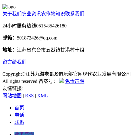
关于我们
农业资讯
农作物知识
联系我们
24小时服务热线
0515-85426180
邮箱：
501872426@qq.com
地址：
江苏省东台市五烈镇甘港村十组
留言给我们
Copyright©江苏九游老哥J9俱乐部官网现代农业发展有限公司
All rights reserved 备案号：
免责声明
友情链接：
网站地图
|
RSS
|
XML
首页
电话
联系
业务咨询