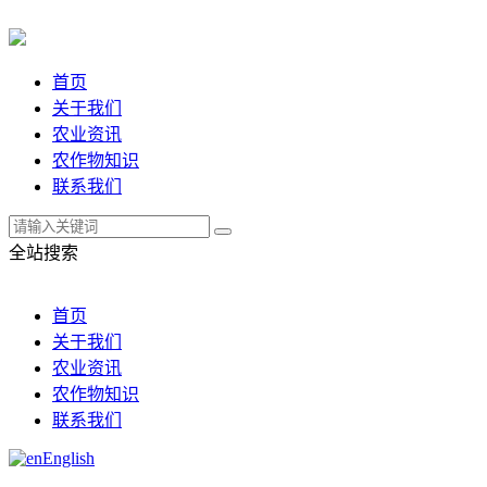
首页
关于我们
农业资讯
农作物知识
联系我们
全站搜索
首页
关于我们
农业资讯
农作物知识
联系我们
English