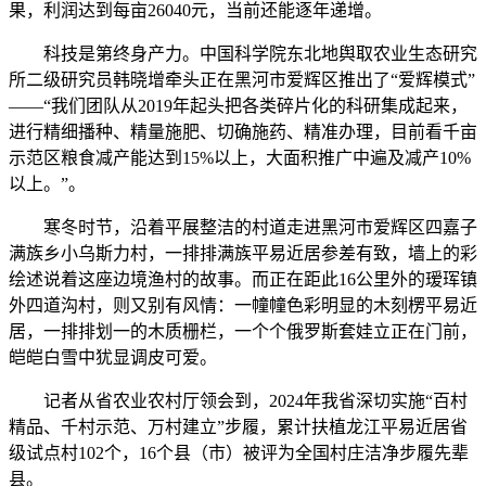
果，利润达到每亩26040元，当前还能逐年递增。
科技是第终身产力。中国科学院东北地舆取农业生态研究
所二级研究员韩晓增牵头正在黑河市爱辉区推出了“爱辉模式”
——“我们团队从2019年起头把各类碎片化的科研集成起来，
进行精细播种、精量施肥、切确施药、精准办理，目前看千亩
示范区粮食减产能达到15%以上，大面积推广中遍及减产10%
以上。”。
寒冬时节，沿着平展整洁的村道走进黑河市爱辉区四嘉子
满族乡小乌斯力村，一排排满族平易近居参差有致，墙上的彩
绘述说着这座边境渔村的故事。而正在距此16公里外的瑷珲镇
外四道沟村，则又别有风情：一幢幢色彩明显的木刻楞平易近
居，一排排划一的木质栅栏，一个个俄罗斯套娃立正在门前，
皑皑白雪中犹显调皮可爱。
记者从省农业农村厅领会到，2024年我省深切实施“百村
精品、千村示范、万村建立”步履，累计扶植龙江平易近居省
级试点村102个，16个县（市）被评为全国村庄洁净步履先辈
县。