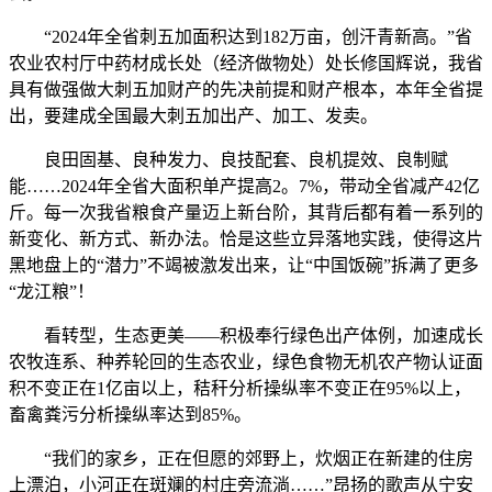
“2024年全省刺五加面积达到182万亩，创汗青新高。”省
农业农村厅中药材成长处（经济做物处）处长修国辉说，我省
具有做强做大刺五加财产的先决前提和财产根本，本年全省提
出，要建成全国最大刺五加出产、加工、发卖。
良田固基、良种发力、良技配套、良机提效、良制赋
能……2024年全省大面积单产提高2。7%，带动全省减产42亿
斤。每一次我省粮食产量迈上新台阶，其背后都有着一系列的
新变化、新方式、新办法。恰是这些立异落地实践，使得这片
黑地盘上的“潜力”不竭被激发出来，让“中国饭碗”拆满了更多
“龙江粮”！
看转型，生态更美——积极奉行绿色出产体例，加速成长
农牧连系、种养轮回的生态农业，绿色食物无机农产物认证面
积不变正在1亿亩以上，秸秆分析操纵率不变正在95%以上，
畜禽粪污分析操纵率达到85%。
“我们的家乡，正在但愿的郊野上，炊烟正在新建的住房
上漂泊，小河正在斑斓的村庄旁流淌……”昂扬的歌声从宁安