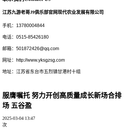
江苏九游老哥J9俱乐部官网现代农业发展有限公司
手机：13780004844
电话：0515-85426180
邮箱：501872426@qq.com
网址：http://www.yksgzsg.com
地址：江苏省东台市五烈镇甘港村十组
服膺嘱托 努力开创高质量成长新场合排
场 五谷盈
2025-03-04 13:47
次