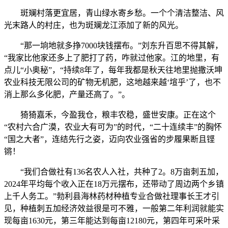
斑斓村落更宜居，青山绿水寄乡愁。一个个清洁整洁、风
光末路人的村庄，也为斑斓龙江添加了新的风光。
“那一垧地就多挣7000块钱摆布。”刘东升百思不得其解，
“我家比他家还多上了肥打了药，咋就过他家。江的地里，有
点儿“小奥秘”，“持续8年了，每年我都是秋天往地里抛撒沃坤
农业科技无限公司的矿物无机肥，这地越来越‘塇乎’了，也不
消上那么多化肥，产量还高了。”。
猗猗嘉禾，今盈我仓，粮丰农稳，盛世安康。正在这个
“农村六合广漠，农业大有可为”的时代，“二十连续丰”的胸怀
“国之大者”，连结先行之姿，迈向农业强省的步履果断且铿
锵！
“我们合做社有136名农人入社，共种了2。8万亩刺五加，
2024年平均每个收入正在18万元摆布，还带动了周边两个乡镇
上千人务工。”勃利县海林药材种植专业合做社理事长王才引
见，种植刺五加经济效益很是可不雅，一般第二年利润就能实
现每亩1630元，第三年能达到每亩12180元，第四年可采叶采