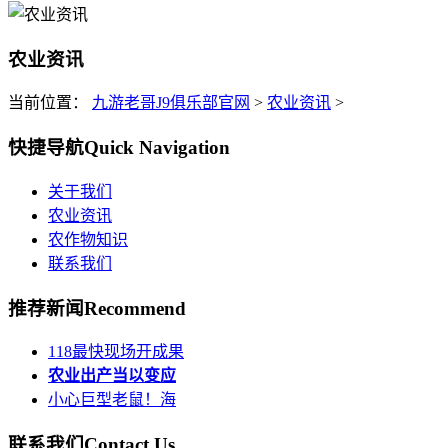
农业资讯
当前位置：
九游老哥J9俱乐部官网
>
农业资讯
>
快捷导航
Quick Navigation
关于我们
农业资讯
农作物知识
联系我们
推荐新闻
Recommend
118最快现场开成果
农业出产当以变应
小心巨型老鼠！海
联系我们
Contact Us