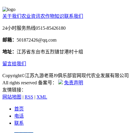
关于我们
农业资讯
农作物知识
联系我们
24小时服务热线
0515-85426180
邮箱：
501872426@qq.com
地址：
江苏省东台市五烈镇甘港村十组
留言给我们
Copyright©江苏九游老哥J9俱乐部官网现代农业发展有限公司
All rights reserved 备案号：
免责声明
友情链接：
网站地图
|
RSS
|
XML
首页
电话
联系