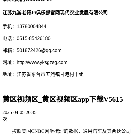
江苏九游老哥J9俱乐部官网现代农业发展有限公司
手机：13780004844
电话：0515-85426180
邮箱：501872426@qq.com
网址：http://www.yksgzsg.com
地址：江苏省东台市五烈镇甘港村十组
黄区视频区_黄区视频区app下载V5615
2025-04-05 20:35
次
按照美国CNBC网坐梳理的数据，通用汽车及其合伙公司