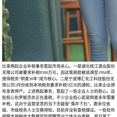
比来两起企业补税事务惹起市场关心。一是湖北枝江酒业股份
无限公司被要求补税8500万元，因这笔税款被逃溯至1994年，
使得税务“倒查30年”成为核心。二是宁波博汇化工科技股份无
限公司3月份收到本地税务要求补税5亿元的通知，比来企业颁
布发表停产。上述两起事务，惹起了一些企业人士的担心。这
些担心包罗能否存正在查税，不少企业担心若是倒查多年需要
补税，这对于运营坚苦的当下无疑是“落井下石”。跟多位省
级、市级税务人士交换得知，目前并没有查税摆设。一些处所
按照本地税收大数据风险提醒等对个体企业查税，是日常工