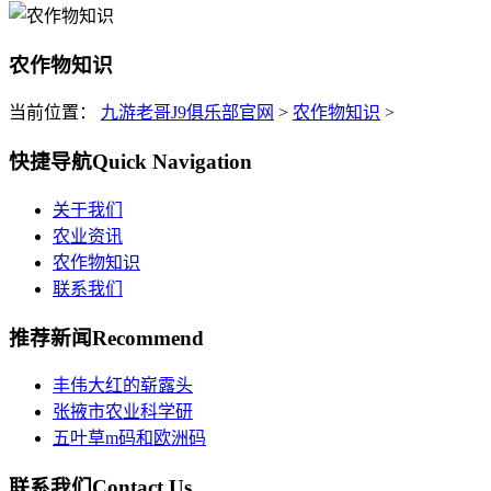
农作物知识
当前位置：
九游老哥J9俱乐部官网
>
农作物知识
>
快捷导航
Quick Navigation
关于我们
农业资讯
农作物知识
联系我们
推荐新闻
Recommend
丰伟大红的崭露头
张掖市农业科学研
五叶草m码和欧洲码
联系我们
Contact Us