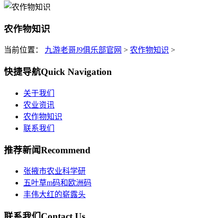
农作物知识
当前位置：
九游老哥J9俱乐部官网
>
农作物知识
>
快捷导航
Quick Navigation
关于我们
农业资讯
农作物知识
联系我们
推荐新闻
Recommend
张掖市农业科学研
五叶草m码和欧洲码
丰伟大红的崭露头
联系我们
Contact Us