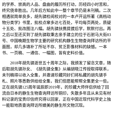
的学养、崇高的人品、盘曲的履历所打动，历经四小时苦和，
终究侥幸胜出。几年后方知此中一整个章节仍是未刊稿。二次
相遇就简单良多，胡先骕检阅校对的一本卢开运所著《高档动
物分类学》书里，批校点窜多达七百处，平均每页两处，质疑
十五处、批改图注八幅。胡先骕扶携提拔后学，默默付出。再
之后以至还买到了胡先骕取秉志亲手建立的位于石驸马大街83
号、中国晚期生物学主要的研究机构静生生物查询拜访所的平
面图，却几多填补了所址不存、贫乏影像材料的缺憾。一本
书、一页稿、一通信、一幅图，皆有史料价值。
2018年胡先骕逝世五十周年之际，我颁发了留念文章，随
后取胡先骕孙女、《胡先骕全集》从编胡晓江传授取得联系，
未刊稿得以收入全集，并邀请珍藏同好们将私藏的胡先骕手
札、照片等悉数供给给全集，我们但愿能帮帮全集更全一些。
正在胡先骕125周年诞辰即2019年，的珍藏大师伴侣供给了回
流自日本的静生生物查询拜访所铜印，失散多年且从未见有材
料记录的宝贵印信终究得以回家，正在中国近现代科学史上独
一能取地质查询拜访所媲美的静生所文物沉现。