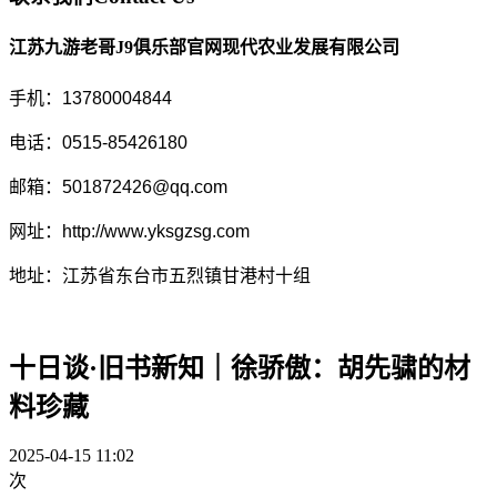
江苏九游老哥J9俱乐部官网现代农业发展有限公司
手机：13780004844
电话：0515-85426180
邮箱：501872426@qq.com
网址：http://www.yksgzsg.com
地址：江苏省东台市五烈镇甘港村十组
十日谈·旧书新知｜徐骄傲：胡先骕的材
料珍藏
2025-04-15 11:02
次