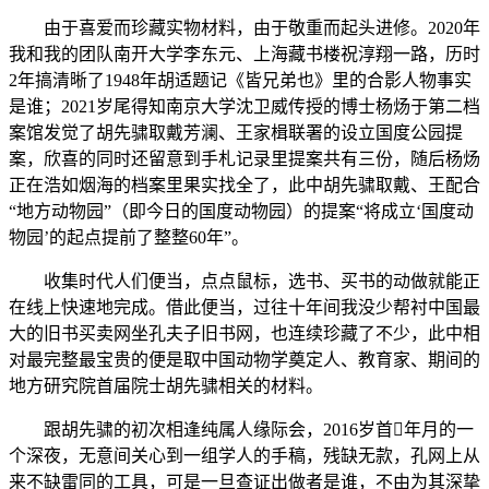
由于喜爱而珍藏实物材料，由于敬重而起头进修。2020年
我和我的团队南开大学李东元、上海藏书楼祝淳翔一路，历时
2年搞清晰了1948年胡适题记《皆兄弟也》里的合影人物事实
是谁；2021岁尾得知南京大学沈卫威传授的博士杨炀于第二档
案馆发觉了胡先骕取戴芳澜、王家楫联署的设立国度公园提
案，欣喜的同时还留意到手札记录里提案共有三份，随后杨炀
正在浩如烟海的档案里果实找全了，此中胡先骕取戴、王配合
“地方动物园”（即今日的国度动物园）的提案“将成立‘国度动
物园’的起点提前了整整60年”。
收集时代人们便当，点点鼠标，选书、买书的动做就能正
在线上快速地完成。借此便当，过往十年间我没少帮衬中国最
大的旧书买卖网坐孔夫子旧书网，也连续珍藏了不少，此中相
对最完整最宝贵的便是取中国动物学奠定人、教育家、期间的
地方研究院首届院士胡先骕相关的材料。
跟胡先骕的初次相逢纯属人缘际会，2016岁首年月的一
个深夜，无意间关心到一组学人的手稿，残缺无款，孔网上从
来不缺雷同的工具，可是一旦查证出做者是谁，不由为其深挚