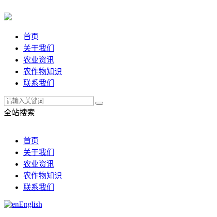
首页
关于我们
农业资讯
农作物知识
联系我们
全站搜索
首页
关于我们
农业资讯
农作物知识
联系我们
English