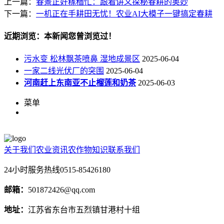
上一篇：
春景正好稼穑忙：跟着讲义探秘春耕的奥妙
下一篇：
一机正在手耕田无忧！农业AI大模子一键搞定春耕
近期浏览：本新闻您曾浏览过！
污水变 松林飘茶喷鼻 湿地成景区
2025-06-04
一家二线光伏厂的突围
2025-06-04
河南赶上东南亚不止榴莲和奶茶
2025-06-03
菜单
关于我们
农业资讯
农作物知识
联系我们
24小时服务热线
0515-85426180
邮箱：
501872426@qq.com
地址：
江苏省东台市五烈镇甘港村十组