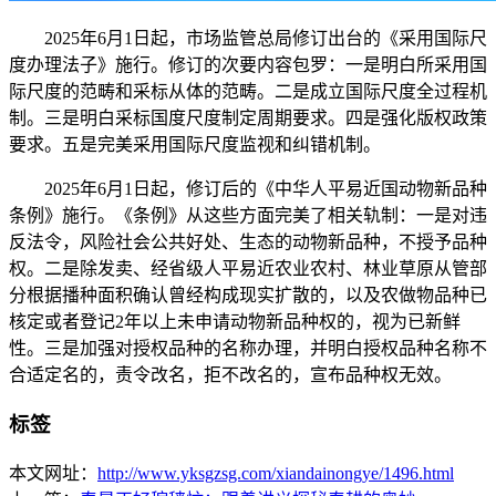
2025年6月1日起，市场监管总局修订出台的《采用国际尺
度办理法子》施行。修订的次要内容包罗：一是明白所采用国
际尺度的范畴和采标从体的范畴。二是成立国际尺度全过程机
制。三是明白采标国度尺度制定周期要求。四是强化版权政策
要求。五是完美采用国际尺度监视和纠错机制。
2025年6月1日起，修订后的《中华人平易近国动物新品种
条例》施行。《条例》从这些方面完美了相关轨制：一是对违
反法令，风险社会公共好处、生态的动物新品种，不授予品种
权。二是除发卖、经省级人平易近农业农村、林业草原从管部
分根据播种面积确认曾经构成现实扩散的，以及农做物品种已
核定或者登记2年以上未申请动物新品种权的，视为已新鲜
性。三是加强对授权品种的名称办理，并明白授权品种名称不
合适定名的，责令改名，拒不改名的，宣布品种权无效。
标签
本文网址：
http://www.yksgzsg.com/xiandainongye/1496.html